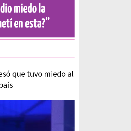
 dio miedo la
metí en esta?”
fesó que tuvo miedo al
país