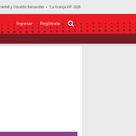
entel y Osvaldo Benavides
'La Granja VIP 2026
Ingresar
Regístrate
 que le dio miedo la presidencia: “¿Pa’ qué me metí en esta?”