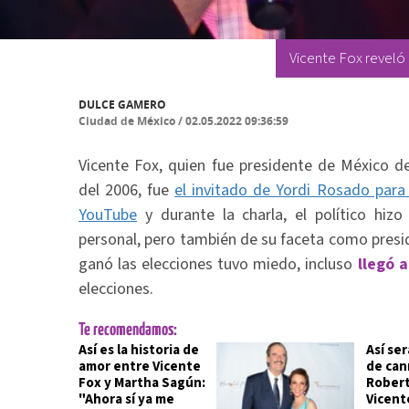
Vicente Fox reveló 
DULCE GAMERO
Ciudad de México
/
02.05.2022 09:36:59
Vicente Fox, quien fue presidente de México d
del 2006, fue
el invitado de Yordi Rosado par
YouTube
y durante la charla, el político hizo
personal, pero también de su faceta como presi
ganó las elecciones tuvo miedo, incluso
llegó 
elecciones.
Te recomendamos:
Así es la historia de
Así ser
amor entre Vicente
de can
Fox y Martha Sagún:
Robert
"Ahora sí ya me
Vicent