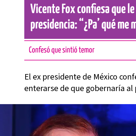
Vicente Fox confiesa que le
presidencia: “¿Pa’ qué me 
Confesó que sintió temor
El ex presidente de México con
enterarse de que gobernaría al 