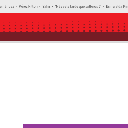
ernández
Pérez Hilton
Yahir
'Más vale tarde que solteros 2'
Esmeralda Pim
Estás leyendo: Vicente Fox confiesa