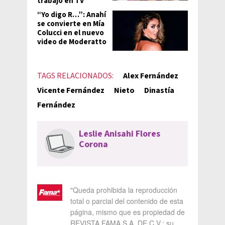
trabajo en TV
“Yo digo R…”: Anahí
se convierte en Mía
Colucci en el nuevo
video de Moderatto
TAGS RELACIONADOS:
Alex Fernández
Vicente Fernández
Nieto
Dinastía
Fernández
Leslie Anisahi Flores
Corona
"Queda prohibida la reproducción
total o parcial del contenido de esta
página, mismo que es propiedad de
REVISTA FAMA S.A. DE C.V.; su