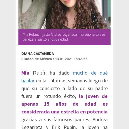
Mia Rubín, hija de Andrea Legarreta impresiona con su
belleza a sus 15 años de edad
DIANA CASTAÑEDA
Ciudad de México
/
13.01.2021 13:43:55
Mía
ha dado
mucho de qué
Rubín
hablar
en las últimas semanas luego de
que su concierto a lado de su padre
fuera un rotundo éxito,
la joven de
apenas 15 años de edad es
considerada una estrella en potencia
gracias a sus famosos padres, Andrea
Legarreta y Erik Rubín, la joven ha