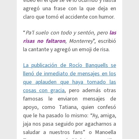
video en el que se ve lo ocurrido y hasta
agregó una frase con la que deja en
claro que tomó el accidente con humor.
“
Pa’l suelo con todo y sentón, pero
las
risas no faltaron
, Monterrey
”, escribió
la cantante y agregó un emoji de risa.
La publicación de Rocío Banquells se
llenó de inmediato de mensajes en los
que aplauden que haya tomado las
cosas con gracia
, pero además otras
famosas le enviaron mensajes de
apoyo, como Tatiana, quien confesó
que le ha pasado lo mismo: “Ay, amiga,
jaja nos pasa seguido por agacharnos a
saludar a nuestros fans” o Manoella