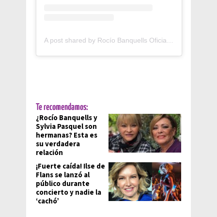
A post shared by Rocío Banquells Oficial (@rociobanquells)
Te recomendamos:
¿Rocío Banquells y
Sylvia Pasquel son
hermanas? Esta es
su verdadera
relación
¡Fuerte caída! Ilse de
Flans se lanzó al
público durante
concierto y nadie la
‘cachó’