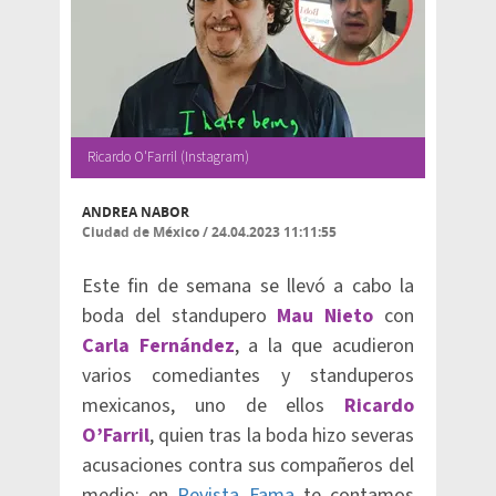
Ricardo O'Farril (Instagram)
ANDREA NABOR
Ciudad de México
/
24.04.2023 11:11:55
Este fin de semana se llevó a cabo la
boda del standupero
Mau Nieto
con
Carla Fernández
, a la que acudieron
varios comediantes y standuperos
mexicanos, uno de ellos
Ricardo
O’Farril
, quien tras la boda hizo severas
acusaciones contra sus compañeros del
medio; en
Revista Fama
te contamos