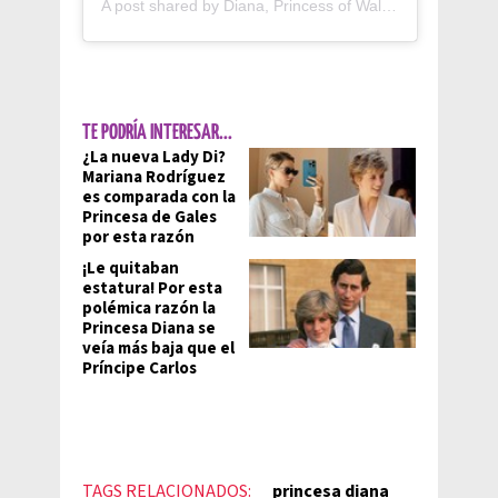
A post shared by Diana, Princess of Wales (@princessdi.1961)
TE PODRÍA INTERESAR...
¿La nueva Lady Di?
Mariana Rodríguez
es comparada con la
Princesa de Gales
por esta razón
¡Le quitaban
estatura! Por esta
polémica razón la
Princesa Diana se
veía más baja que el
Príncipe Carlos
TAGS RELACIONADOS:
princesa diana