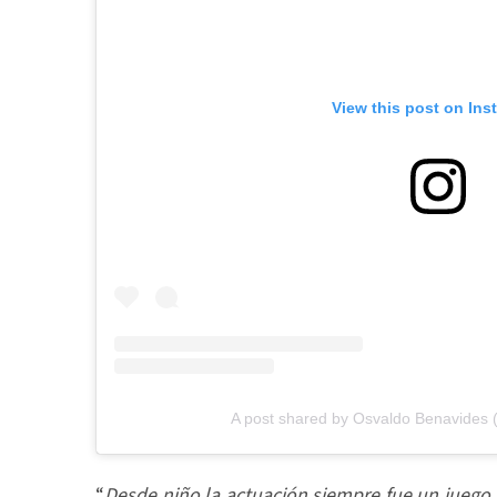
View this post on Ins
A post shared by Osvaldo Benavides
“
Desde niño la actuación siempre fue un juego 