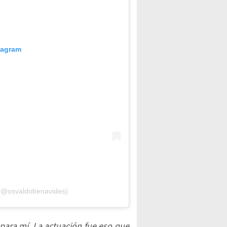
tagram
 (@osvaldobenavides)
para mí. La actuación fue eso que