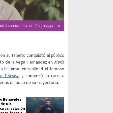
butó cuando era un niño (Instagram).
on su talento conquistó al público
to de la Vega Hernández en
María
 a la fama, en realidad el famoso
e Televisa
y comenzó su carrera
amos un poco de su trayectoria.
o Benavides
de a la
ca cancelación