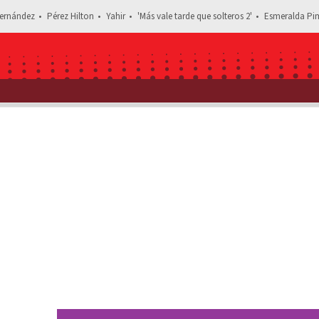
ernández
Pérez Hilton
Yahir
'Más vale tarde que solteros 2'
Esmeralda Pim
Estás leyendo: Así de dif