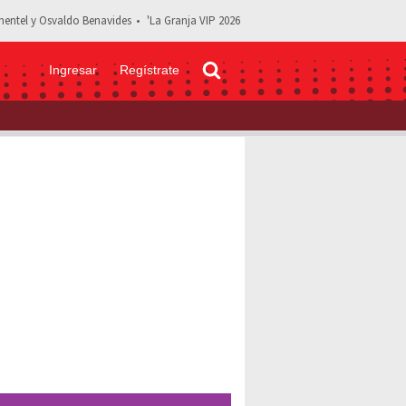
entel y Osvaldo Benavides
'La Granja VIP 2026
Ingresar
Regístrate
erente se veía Osvaldo Benavides en sus primeras telenovelas