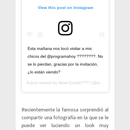
View this post on Instagram
Esta mañana nos tocó visitar a mis
chicos del @programahoy ????????. No
se lo pierdan, gracias por la invitación,
¿lo están viendo?
A post shared by
Ninel Conde????
(@ninelconde) on
Ju
Recientemente la famosa sorprendió al
compartir una fotografía en la que se le
puede ver luciendo un look muy