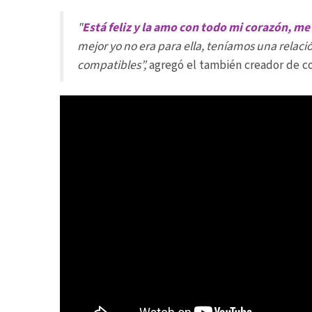
"
Está feliz y la amo con todo mi corazón, me d
mejor yo no era para ella, teníamos una relac
compatibles”,
agregó el también creador de c