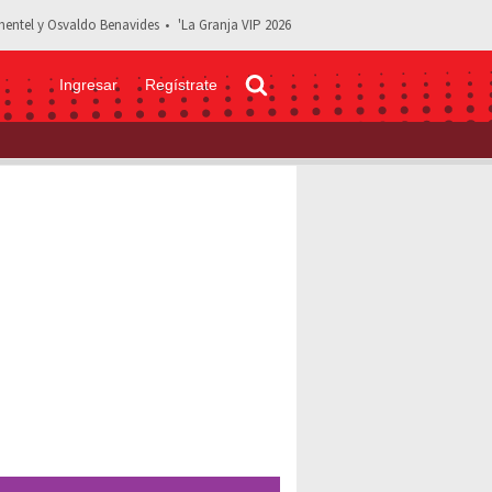
entel y Osvaldo Benavides
'La Granja VIP 2026
Ingresar
Regístrate
fue la breve historia de Marco Antonio Regil y Laura Elizondo