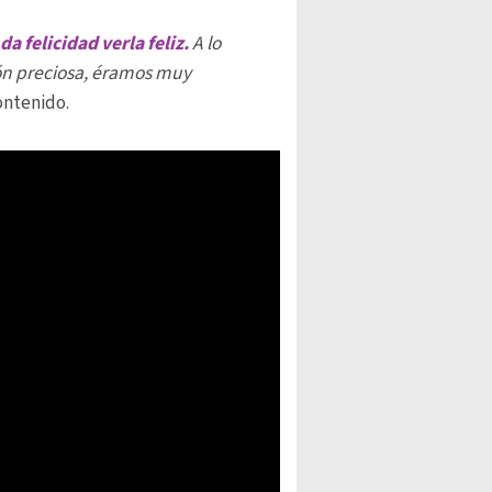
a felicidad verla feliz.
A lo
ión preciosa, éramos muy
ontenido.