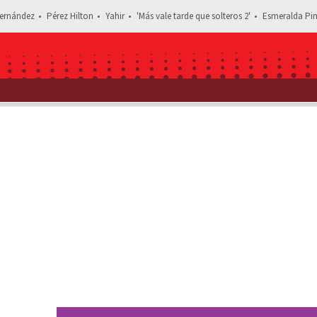
ernández
Pérez Hilton
Yahir
'Más vale tarde que solteros 2'
Esmeralda Pim
Estás leyendo: ¿Fueron novios? Así 