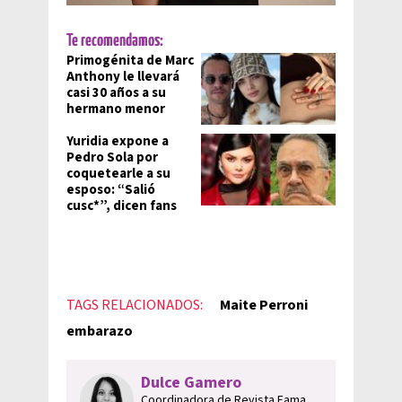
Te recomendamos:
Primogénita de Marc
Anthony le llevará
casi 30 años a su
hermano menor
Yuridia expone a
Pedro Sola por
coquetearle a su
esposo: “Salió
cusc*”, dicen fans
TAGS RELACIONADOS:
Maite Perroni
embarazo
Dulce Gamero
Coordinadora de Revista Fama.