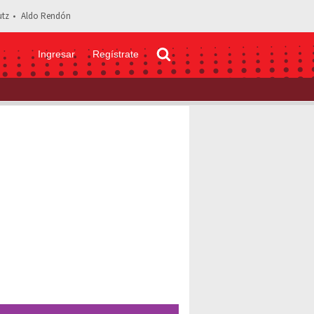
tz
Aldo Rendón
Ingresar
Regístrate
“Sentí mucho miedo”: Así vivieron Lucero y su hija el covid-19