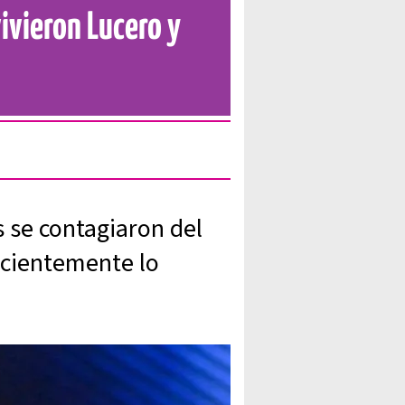
ivieron Lucero y
s se contagiaron del
ecientemente lo