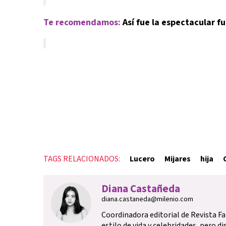
Te recomendamos:
Así fue la espectacular f
TAGS RELACIONADOS:
Lucero
Mijares
hija
Diana Castañeda
diana.castaneda@milenio.com
Coordinadora editorial de Revista F
estilo de vida y celebridades, pero d