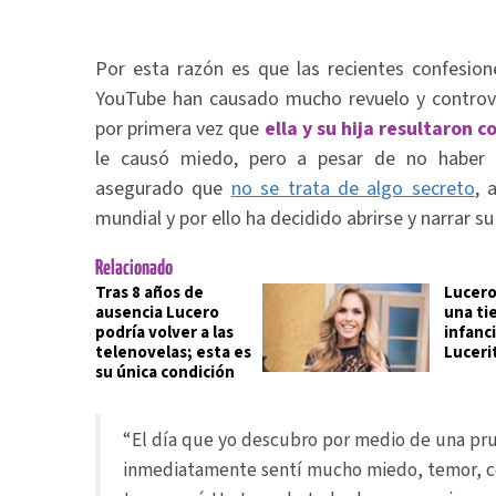
Por esta razón es que las recientes confesion
YouTube han causado mucho revuelo y controve
por primera vez que
ella y su hija resultaron 
le causó miedo, pero a pesar de no haber
asegurado que
no se trata de algo secreto
, 
mundial y por ello ha decidido abrirse y narrar s
Relacionado
Tras 8 años de
Lucero
ausencia Lucero
una tie
podría volver a las
infanci
telenovelas; esta es
Luceri
su única condición
“El día que yo descubro por medio de una pru
inmediatamente sentí mucho miedo, temor, c