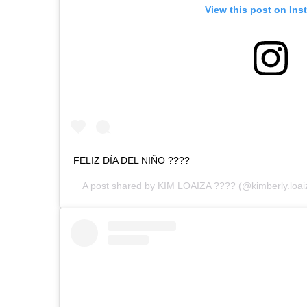
View this post on Ins
FELIZ DÍA DEL NIÑO ????
A post shared by
KIM LOAIZA ????
(@kimberly.loai