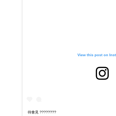
View this post on Ins
待會見 ????????