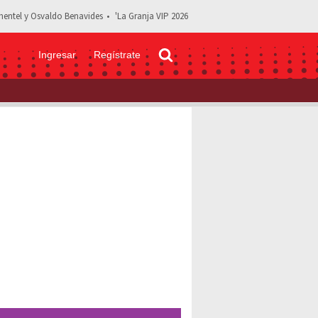
entel y Osvaldo Benavides
'La Granja VIP 2026
Ingresar
Regístrate
ndo: Ella es Stefanny, la hermosa hermana de Kimberly Loaiza