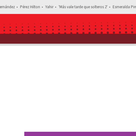
ernández
Pérez Hilton
Yahir
'Más vale tarde que solteros 2'
Esmeralda Pim
Estás leye