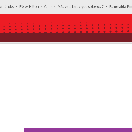
ernández
Pérez Hilton
Yahir
'Más vale tarde que solteros 2'
Esmeralda Pim
Estás leyendo: “Ya no hay res