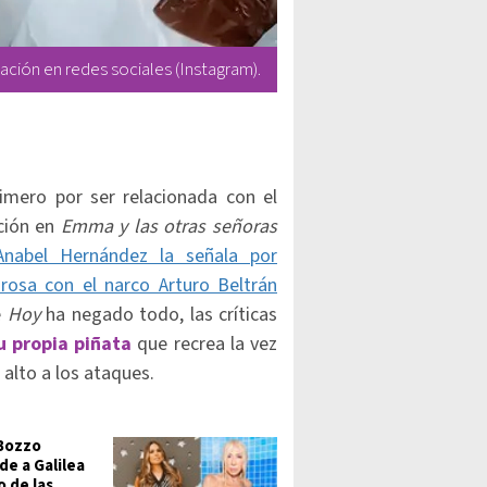
ación en redes sociales (Instagram).
rimero por ser relacionada con el
ción en
Emma y las otras señoras
 Anabel Hernández la señala por
osa con el narco Arturo Beltrán
e
Hoy
ha negado todo, las críticas
u propia piñata
que recrea la vez
 alto a los ataques.
Bozzo
de a Galilea
o de las