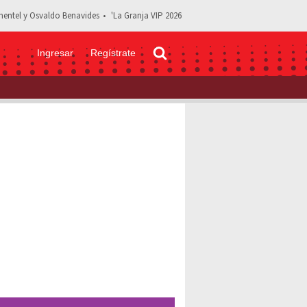
entel y Osvaldo Benavides
'La Granja VIP 2026
Ingresar
Regístrate
peto”: Crean piñata de Galilea Montijo llorando y se hace viral