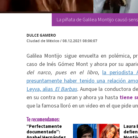
La piñata de Galilea Montijo causó sens
DULCE GAMERO
Ciudad de México
/
08.12.2021 08:06:07
Galilea Montijo sigue envuelta en polémica, p
caso de Inés Gómez Mont y ahora por su apari
del narco, pues en el libro
,
la periodista
presuntamente haber tenido una relación amor
Leyva, alias
El Barbas
.
Aunque la conductora d
en su contra no paran y ahora ya hasta
tiene s
que la famosa lloró en un video en el que pide un
Te recomendamos:
“Perfectamente
Laura 
documentado”:
defien
Anabel Hernández
Montij