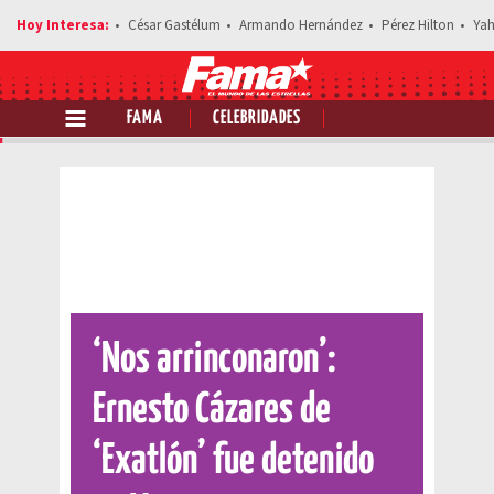
César Gastélum
Armando Hernández
Pérez Hilton
Yah
FAMA
CELEBRIDADES
Comparte esta noticia
‘Nos arrinconaron’:
Ernesto Cázares de
‘Exatlón’ fue detenido