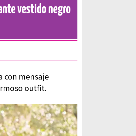
ante vestido negro
a con mensaje
rmoso outfit.