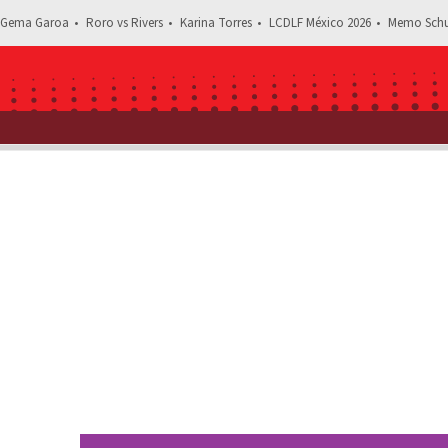
Gema Garoa
Roro vs Rivers
Karina Torres
LCDLF México 2026
Memo Schu
Estás leyendo: Beli