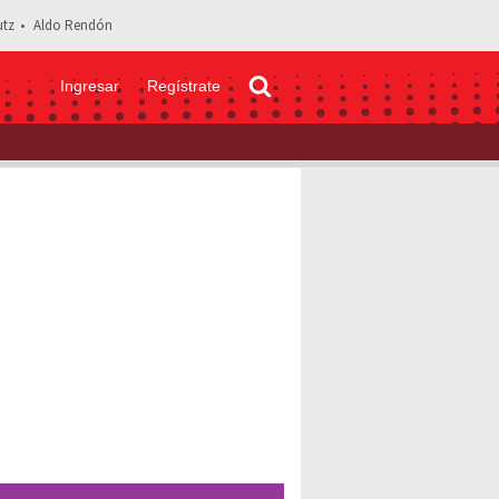
tz
Aldo Rendón
Ingresar
Regístrate
nda empodera con elegante vestido negro y mensaje feminista