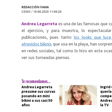
REDACCIÓN FAMA
CDMX
/
16.06.2020 11:06:28
Andrea Legarreta
es una de las famosas que cui
el ejercicio, y para muestra, lo espectacu
publicaciones, pues tanto
los looks que luc
atrevidos bikinis
que usa en la playa, han sorpre
en redes sociales, tal como lo hizo en esta ocas
ver sus torneadas piernas.
Te recomendamos...
Andrea Legarreta
Ingrid
presume sus curvas
quería 
posando en mini
compe
bikini a sus casi 50
Andrea
años
la TV