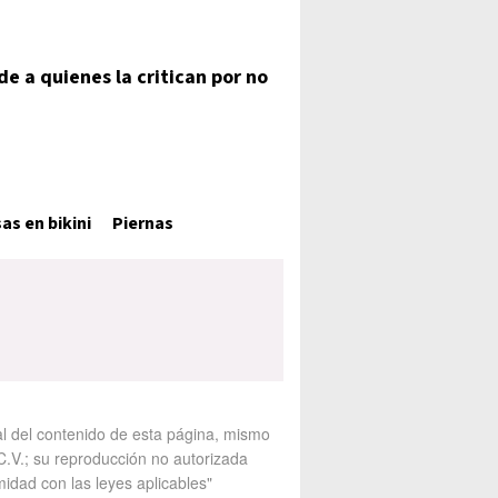
e a quienes la critican por no
s en bikini
Piernas
al del contenido de esta página, mismo
V.; su reproducción no autorizada
midad con las leyes aplicables"