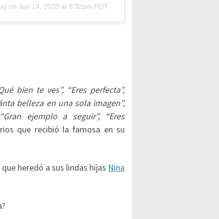
ta) on
Jun 14, 2020 at 8:32pm PDT
ué bien te ves”, “Eres perfecta”,
nta belleza en una sola imagen”,
“Gran ejemplo a seguir”, “Eres
rios que recibió la famosa en su
 que heredó a sus lindas hijas
Nina
a?