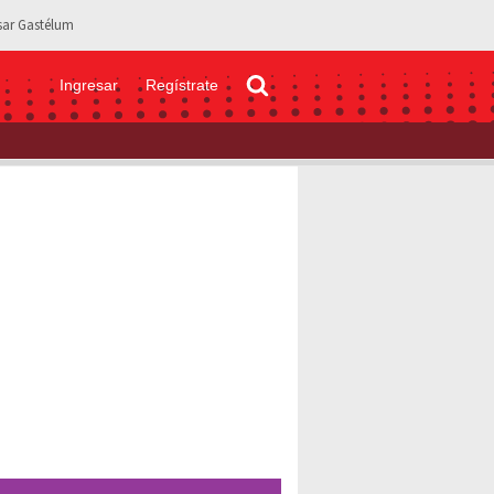
sar Gastélum
Ingresar
Regístrate
egarreta luce mini short e impacta con sus torneadas piernas