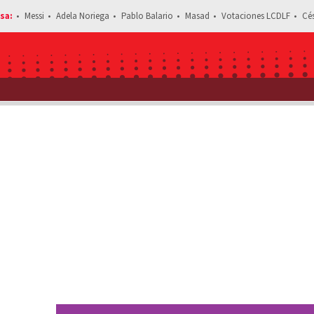
Messi
Adela Noriega
Pablo Balario
Masad
Votaciones LCDLF
Cé
Estás leyendo: Andrea L