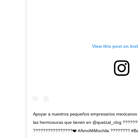
View this post on Ins
Apoyar a nuestros pequeños empresarios mexicanos 
las hermosuras que tienen en @quetzal_clng ????
????????????????❤️ #AmoMiMochila ???????? #B