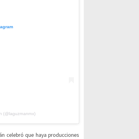
tagram
án (@laguzmanmx)
án celebró que haya producciones