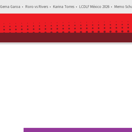
Gema Garoa
Roro vs Rivers
Karina Torres
LCDLF México 2026
Memo Schu
Estás leyendo: “Basta de tapujos”: