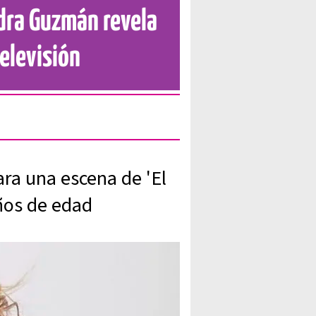
dra Guzmán revela
elevisión
ara una escena de 'El
años de edad