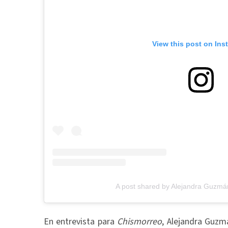
View this post on Ins
A post shared by Alejandra Guzm
En entrevista para
Chismorreo
, Alejandra Guzm