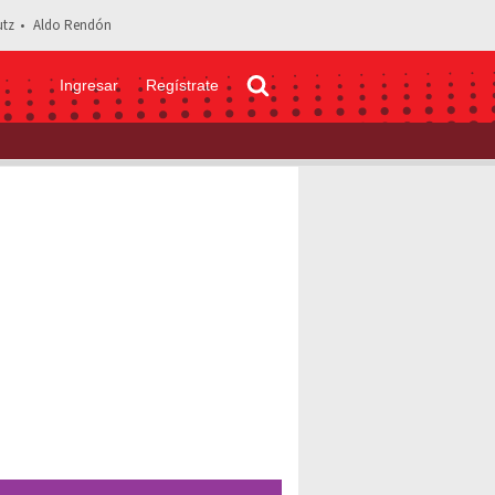
tz
Aldo Rendón
Ingresar
Regístrate
 Alejandra Guzmán revela detalles de su desnudo en televisión