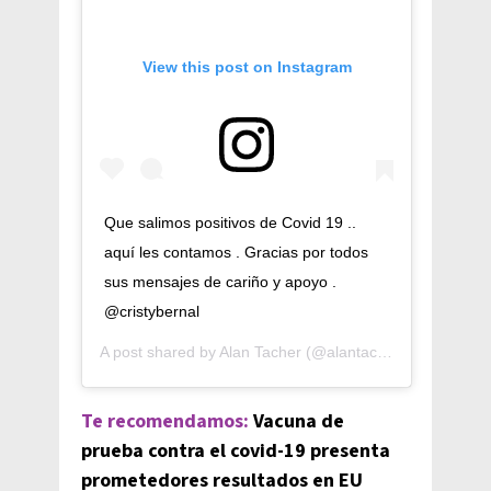
View this post on Instagram
Que salimos positivos de Covid 19 ..
aquí les contamos . Gracias por todos
sus mensajes de cariño y apoyo .
@cristybernal
A post shared by
Alan Tacher
(@alantacher) on
Jul 16,
Te recomendamos:
Vacuna de
prueba contra el covid-19 presenta
prometedores resultados en EU