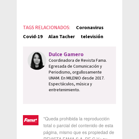
TAGS RELACIONADOS:
Coronavirus
Covid-19
Alan Tacher
televisión
Dulce Gamero
Coordinadora de Revista Fama.
Egresada de Comunicación y
Periodismo, orgullosamente
UNAM. En MILENIO desde 2017.
Espectáculos, música y
entretenimiento.
"Queda prohibida la reproducción
total o parcial del contenido de esta
página, mismo que es propiedad de
REVISTA FAMA S.A. DE C.V.; su