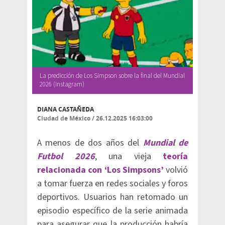
La predicción de Los Simpson sobre la final del Mundial
2026 (Instagram)
DIANA CASTAÑEDA
Ciudad de México
/
26.12.2025 16:03:00
A menos de dos años del
Mundial de
Futbol 2026
, una vieja
teoría
relacionada con ‘Los Simpsons’
volvió
a tomar fuerza en redes sociales y foros
deportivos. Usuarios han retomado un
episodio específico de la serie animada
para asegurar que la producción habría