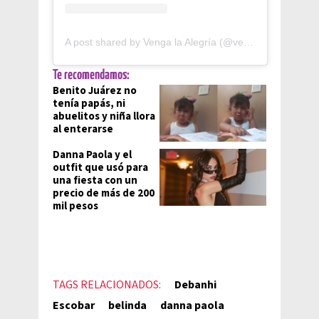
A post shared by Venga la Alegría (@vengalaalegria)
Te recomendamos:
Benito Juárez no
tenía papás, ni
abuelitos y niña llora
al enterarse
Danna Paola y el
outfit que usó para
una fiesta con un
precio de más de 200
mil pesos
TAGS RELACIONADOS:
Debanhi
Escobar
belinda
danna paola