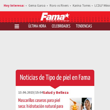
Gema Garoa
Roro vs Rivers
Karina Torres
LCDLF Méxi
ÚLTIMA HORA
CELEBRIDADES
TENDENCIAS
SALUD Y 
Noticias de Tipo de piel en Fama
13.06.2023/15:04
Salud y Belleza
Mascarillas caseras para piel
seca: hidratación natural para