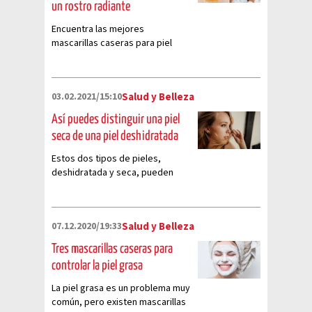
un rostro radiante
Encuentra las mejores
mascarillas caseras para piel
seca y disfruta de una piel
rejuvenecida y nutrida. Consejos
prácticos y recetas fáciles para
03.02.2021/15:10
Salud y Belleza
el cuidado de tu piel
Así puedes distinguir una piel
seca de una piel deshidratada
Estos dos tipos de pieles,
deshidratada y seca, pueden
modificarse si conoces qué tipo
de ingredientes usar para
mejorarla
07.12.2020/19:33
Salud y Belleza
Tres mascarillas caseras para
controlar la piel grasa
La piel grasa es un problema muy
común, pero existen mascarillas