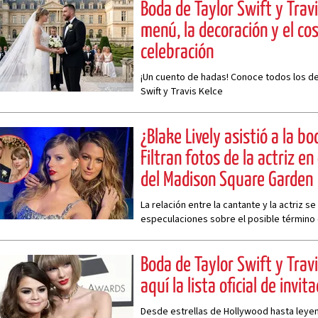
Boda de Taylor Swift y Travi
menú, la decoración y el cos
celebración
¡Un cuento de hadas! Conoce todos los de
Swift y Travis Kelce
¿Blake Lively asistió a la b
Filtran fotos de la actriz en
del Madison Square Garden
La relación entre la cantante y la actriz 
especulaciones sobre el posible término 
artistas.
Boda de Taylor Swift y Trav
aquí la lista oficial de invit
Desde estrellas de Hollywood hasta leyen