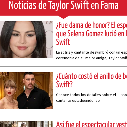
Noticias de Taylor Swift en Fama
¿Fue dama de honor? El esp
que Selena Gomez lució en l
Swift
La actriz y cantante deslumbró con un esp
ceremonia de su mejor amiga, Taylor Swif
¿Cuánto costó el anillo de 
Swift?
Conoce todos los detalles sobre el lujoso
cantante estadounidense.
Así fue el espectacular ves