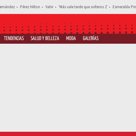
ernández
Pérez Hilton
Yahir
'Más vale tarde que solteros 2'
Esmeralda Pim
TENDENCIAS
SALUD Y BELLEZA
MODA
GALERÍAS