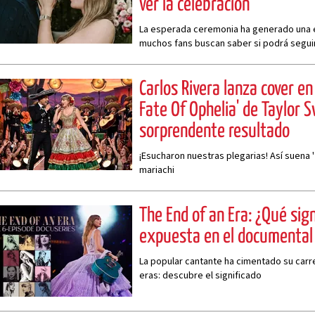
ver la celebración
La esperada ceremonia ha generado una 
muchos fans buscan saber si podrá seguir
Carlos Rivera lanza cover en
Fate Of Ophelia' de Taylor S
sorprendente resultado
¡Esucharon nuestras plegarias! Así suena 
mariachi
The End of an Era: ¿Qué sign
expuesta en el documental 
La popular cantante ha cimentado su carre
eras: descubre el significado