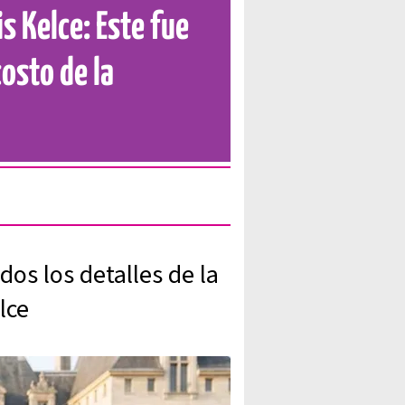
s Kelce: Este fue
costo de la
os los detalles de la
lce