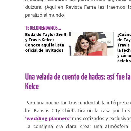
dulzura. ¡Aquí en Revista Fama les traemos t
paralizó al mundo!
TE RECOMENDAMOS...
Boda de Taylor Swift
¿Cuánd
y Travis Kelce:
de Tayl
Conoce aquí la lista
Travis
oficial de invitados
la fec
y cómo
celebr
Una velada de cuento de hadas: así fue la
Kelce
Para una noche tan trascendental, la intérprete 
los Kansas City Chiefs tiraron la casa por la 
'wedding planners'
más cotizados y exclusivos 
La consigna era clara: crear una atmósfer