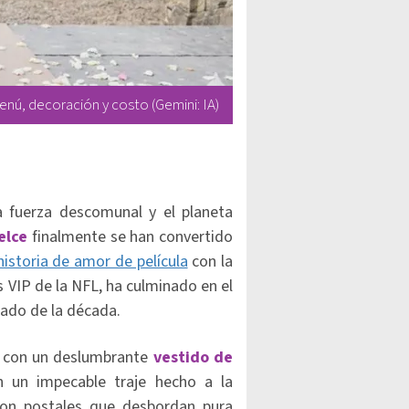
enú, decoración y costo (Gemini: IA)
 fuerza descomunal y el planeta
Kelce
finalmente se han convertido
historia de amor de película
con la
 VIP de la NFL, ha culminado en el
ado de la década.
a con un deslumbrante
vestido de
n un impecable traje hecho a la
con postales que desbordan pura