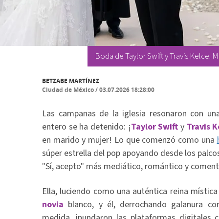
Boda de Taylor Swift y Travis Kelce: M
BETZABE MARTÍNEZ
Ciudad de México
/
03.07.2026 18:28:00
Las campanas de la iglesia resonaron con una
entero se ha detenido: ¡
Taylor Swift
y
Travis 
en marido y mujer! Lo que comenzó como una
súper estrella del pop apoyando desde los palcos
"Sí, acepto" más mediático, romántico y coment
Ella, luciendo como una auténtica reina místic
novia
blanco, y él, derrochando galanura co
medida, inundaron las plataformas digitales 