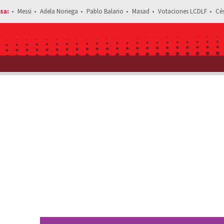
Messi
Adela Noriega
Pablo Balario
Masad
Votaciones LCDLF
Cé
Estás leyendo: Boda de Taylor Swift y Travis Kelc