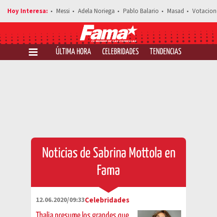
Messi
Adela Noriega
Pablo Balario
Masad
Votacion
ÚLTIMA HORA
CELEBRIDADES
TENDENCIAS
SALUD Y 
Noticias de Sabrina Mottola en
Fama
12.06.2020/09:33
Celebridades
Thalia presume los grandes que