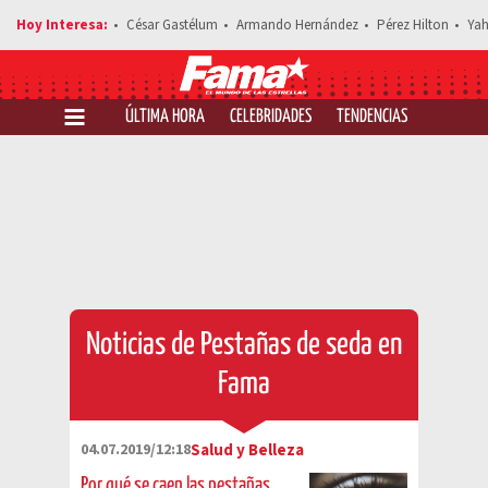
César Gastélum
Armando Hernández
Pérez Hilton
Yah
ÚLTIMA HORA
CELEBRIDADES
TENDENCIAS
SALUD Y 
Noticias de Pestañas de seda en
Fama
04.07.2019/12:18
Salud y Belleza
Por qué se caen las pestañas