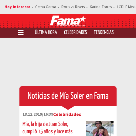
Gema Garoa
Roro vs Rivers
Karina Torres
LCDLF Méxi
ÚLTIMA HORA
CELEBRIDADES
TENDENCIAS
SALUD Y 
Noticias de Mía Soler en Fama
18.12.2019/16:39
Celebridades
Mía, la hija de Juan Soler,
cumplió 15 años y luce más