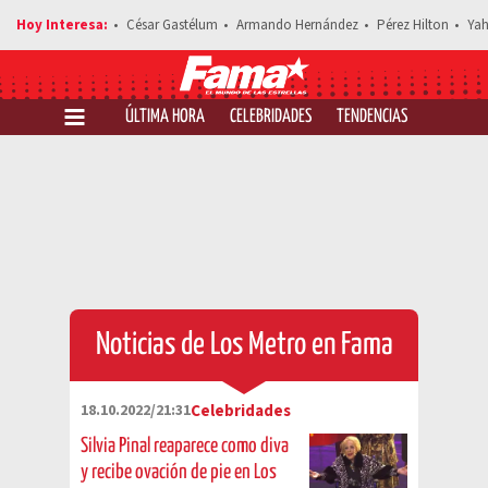
César Gastélum
Armando Hernández
Pérez Hilton
Yah
ÚLTIMA HORA
CELEBRIDADES
TENDENCIAS
SALUD Y 
Noticias de Los Metro en Fama
18.10.2022/21:31
Celebridades
Silvia Pinal reaparece como diva
y recibe ovación de pie en Los