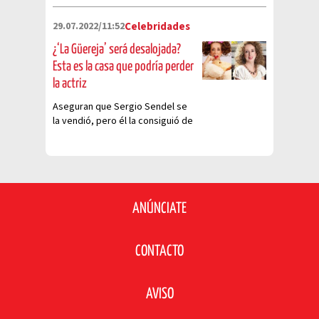
emotivo video de 2019 se ha
hecho viral
29.07.2022/11:52
Celebridades
¿‘La Güereja’ será desalojada?
Esta es la casa que podría perder
la actriz
Aseguran que Sergio Sendel se
la vendió, pero él la consiguió de
manera ilegal
ANÚNCIATE
CONTACTO
AVISO