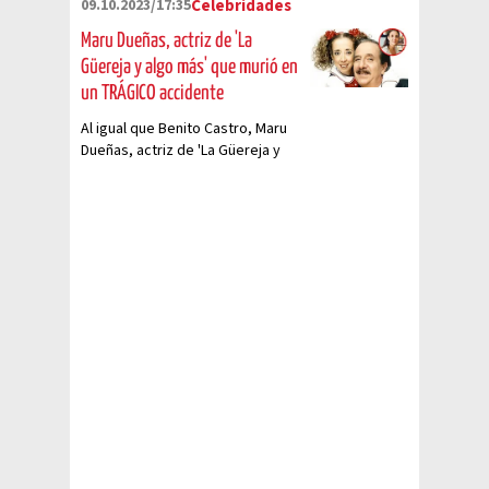
09.10.2023/17:35
Celebridades
Ramones.
Maru Dueñas, actriz de 'La
Güereja y algo más' que murió en
un TRÁGICO accidente
Al igual que Benito Castro, Maru
Dueñas, actriz de 'La Güereja y
algo más', no formará parte del
elenco del regreso de esta
divertida serie