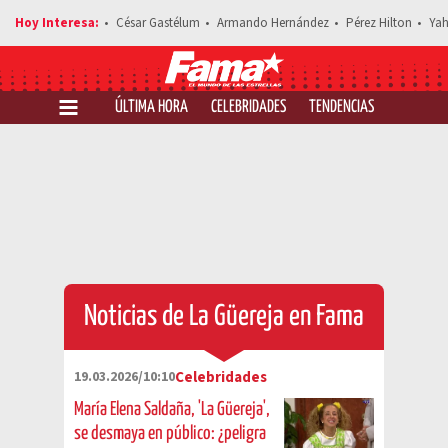
César Gastélum
Armando Hernández
Pérez Hilton
Yah
ÚLTIMA HORA
CELEBRIDADES
TENDENCIAS
SALUD Y 
Noticias de La Güereja en Fama
19.03.2026/10:10
Celebridades
María Elena Saldaña, 'La Güereja',
se desmaya en público: ¿peligra