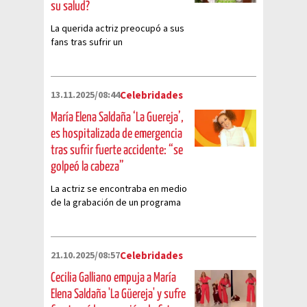
su salud?
La querida actriz preocupó a sus
fans tras sufrir un
desvanecimiento. Conoce qué le
pasó a la actriz y cómo se
encuentra tras el susto en su
13.11.2025/08:44
Celebridades
reciente aparición.
María Elena Saldaña ‘La Guereja’,
es hospitalizada de emergencia
tras sufrir fuerte accidente: “se
golpeó la cabeza”
La actriz se encontraba en medio
de la grabación de un programa
cuando sufrió el accidente
21.10.2025/08:57
Celebridades
Cecilia Galliano empuja a María
Elena Saldaña 'La Güereja' y sufre