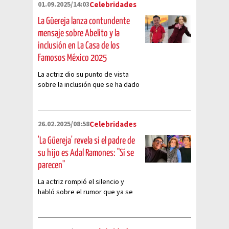
01.09.2025/14:03
Celebridades
La Güereja lanza contundente
mensaje sobre Abelito y la
inclusión en La Casa de los
Famosos México 2025
La actriz dio su punto de vista
sobre la inclusión que se ha dado
dentro del reality show por la
participación de Abelito
26.02.2025/08:58
Celebridades
'La Güereja' revela si el padre de
su hijo es Adal Ramones: "Sí se
parecen"
La actriz rompió el silencio y
habló sobre el rumor que ya se
ha hecho viral en redes sociales
luego de viralizarse el gran
parecido entre su hijo y Adal