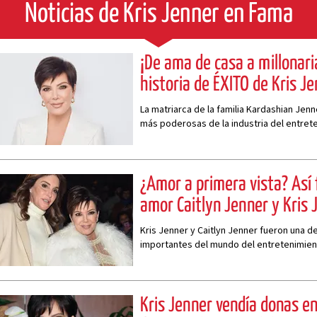
Noticias de Kris Jenner en Fama
¡De ama de casa a millonaria
historia de ÉXITO de Kris J
La matriarca de la familia Kardashian Jen
más poderosas de la industria del entrete
a la fama a todos sus hijos
¿Amor a primera vista? Así 
amor Caitlyn Jenner y Kris 
Kris Jenner y Caitlyn Jenner fueron una d
importantes del mundo del entretenimie
Kris Jenner vendía donas en 