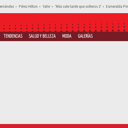
ernández
Pérez Hilton
Yahir
'Más vale tarde que solteros 2'
Esmeralda Pim
TENDENCIAS
SALUD Y BELLEZA
MODA
GALERÍAS