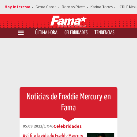
Gema Garoa
Roro vs Rivers
Karina Torres
LCDLF Méxi
ÚLTIMA HORA
CELEBRIDADES
TENDENCIAS
SALUD Y 
Noticias de Freddie Mercury en
Fama
05.09.2021/17:45
Celebridades
Así fue la vida de Freddy Mercury