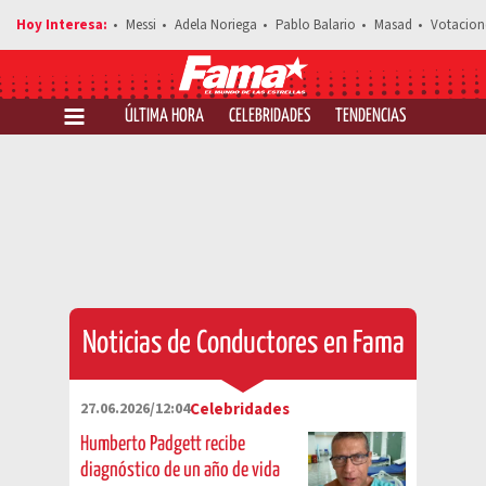
Messi
Adela Noriega
Pablo Balario
Masad
Votacion
ÚLTIMA HORA
CELEBRIDADES
TENDENCIAS
SALUD Y 
Noticias de Conductores en Fama
27.06.2026/12:04
Celebridades
Humberto Padgett recibe
diagnóstico de un año de vida