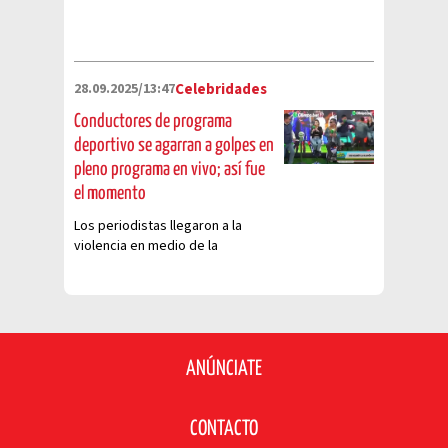
28.09.2025/13:47
Celebridades
Conductores de programa
deportivo se agarran a golpes en
pleno programa en vivo; así fue
el momento
Los periodistas llegaron a la
violencia en medio de la
transmisión de la presentación
de un juego de futbol
ANÚNCIATE
CONTACTO