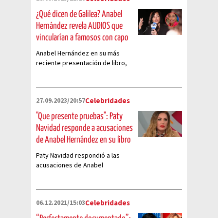
¿Qué dicen de Galilea? Anabel
Hernández revela AUDIOS que
vincularían a famosos con capo
Anabel Hernández en su más
reciente presentación de libro,
reveló audios que vinculan a
Galilea Montijo con este capo
mexicano
27.09.2023/20:57
Celebridades
"Que presente pruebas": Paty
Navidad responde a acusaciones
de Anabel Hernández en su libro
Paty Navidad respondió a las
acusaciones de Anabel
Hernández en su libro y le mandó
un mensaje contundente
06.12.2021/15:03
Celebridades