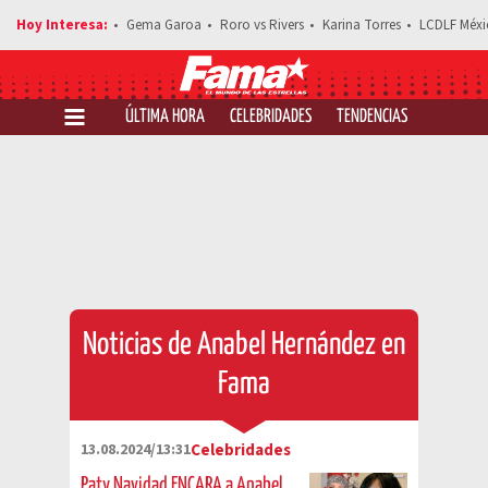
Gema Garoa
Roro vs Rivers
Karina Torres
LCDLF Méxi
ÚLTIMA HORA
CELEBRIDADES
TENDENCIAS
SALUD Y 
Noticias de Anabel Hernández en
Fama
13.08.2024/13:31
Celebridades
Paty Navidad ENCARA a Anabel