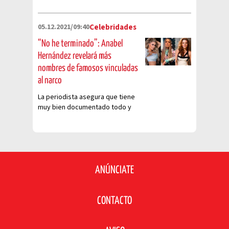
05.12.2021/09:40
Celebridades
“No he terminado”: Anabel
Hernández revelará más
nombres de famosos vinculadas
al narco
La periodista asegura que tiene
muy bien documentado todo y
pronto saldrán a la luz otros
nombres
ANÚNCIATE
CONTACTO