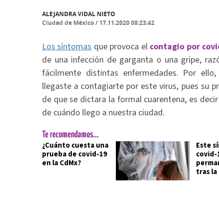
ALEJANDRA VIDAL NIETO
Ciudad de México
/
17.11.2020 08:23:42
Los síntomas
que provoca el
contagio por cov
de una infección de garganta o una gripe, raz
fácilmente distintas enfermedades. Por ello
llegaste a contagiarte por este virus, pues s
de que se dictara la formal cuarentena, es decir
de cuándo llego a nuestra ciudad.
Te recomendamos...
¿Cuánto cuesta una
Este s
prueba de covid-19
covid-
en la CdMx?
perman
tras l