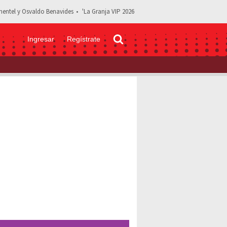
entel y Osvaldo Benavides
'La Granja VIP 2026
Ingresar
Regístrate
señales de que probablemente tuviste covid-19 y no lo notaste