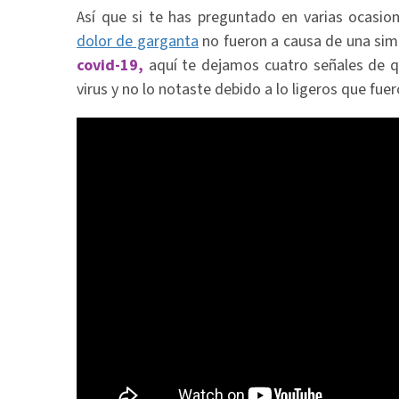
Así que si te has preguntado en varias ocasio
dolor de garganta
no fueron a causa de una simp
covid-19,
aquí te dejamos cuatro señales de 
virus y no lo notaste debido a lo ligeros que fue