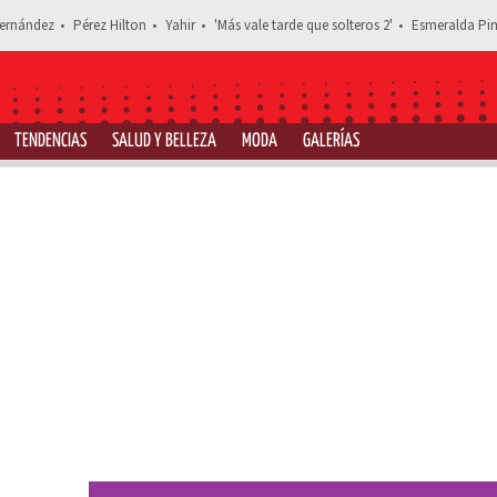
ernández
Pérez Hilton
Yahir
'Más vale tarde que solteros 2'
Esmeralda Pim
TENDENCIAS
SALUD Y BELLEZA
MODA
GALERÍAS
Estás leyendo: 4 