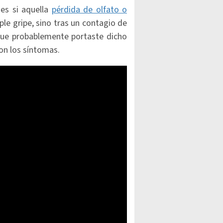
nes si aquella
pérdida de olfato o
le gripe, sino tras un contagio de
que probablemente portaste dicho
ron los síntomas.