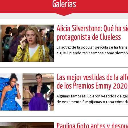
Galerías
Alicia Silverstone: Qué ha si
protagonista de Clueless
La actriz de la popular película se ha tra
sigue luciendo tan hermosa como siempre
Las mejor vestidas de la alf
de los Premios Emmy 2020
Algunas famosas lucieron vestidos de gal
de vestimenta fue pijamas o ropa cómod
Paulina Goto antes y despué