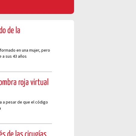
do de la
nsformado en una mujer, pero
 a sus 43 años
ombra roja virtual
a a pesar de que el código
a
s de las cirugías,