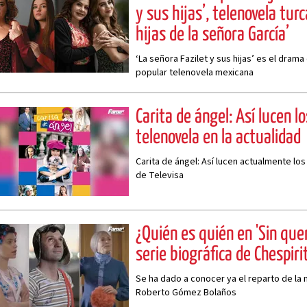
y sus hijas’, telenovela turc
hijas de la señora García’
‘La señora Fazilet y sus hijas’ es el drama
popular telenovela mexicana
Carita de ángel: Así lucen lo
telenovela en la actualidad
Carita de ángel: Así lucen actualmente lo
de Televisa
¿Quién es quién en 'Sin quer
serie biográfica de Chespiri
Se ha dado a conocer ya el reparto de la 
Roberto Gómez Bolaños