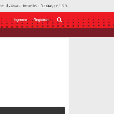
entel y Osvaldo Benavides
'La Granja VIP 2026
Ingresar
Regístrate
 leyendo: Ilumina tus habitaciones con estos colores de moda