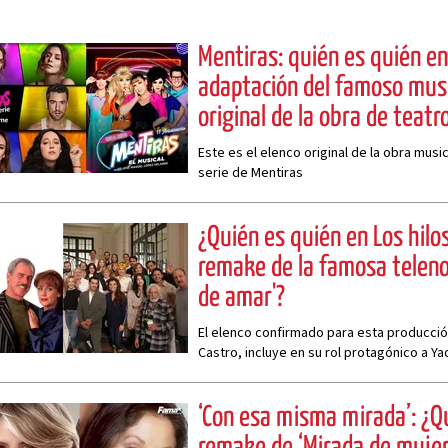
Mentiras: quién es quién en 
adaptación del famoso music
original de la obra de teatr
Este es el elenco original de la obra music
serie de Mentiras
¿Quién es quién en Los hilos
remake de la famosa telenove
de amar'?
El elenco confirmado para esta producció
Castro, incluye en su rol protagónico a Yad
‘Con esa misma mirada’: ¿Qu
remake de ‘Mirada de mujer