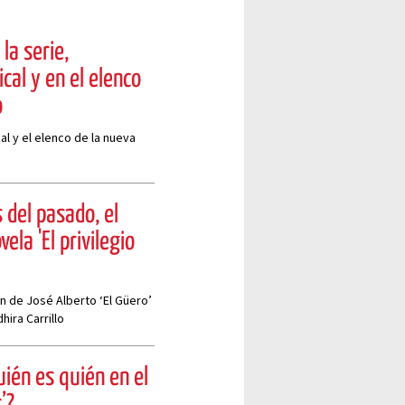
la serie,
al y en el elenco
o
al y el elenco de la nueva
 del pasado, el
la 'El privilegio
n de José Alberto ‘El Güero’
hira Carrillo
ién es quién en el
’?