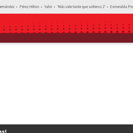
ernández
Pérez Hilton
Yahir
'Más vale tarde que solteros 2'
Esmeralda Pim
Estás
es!