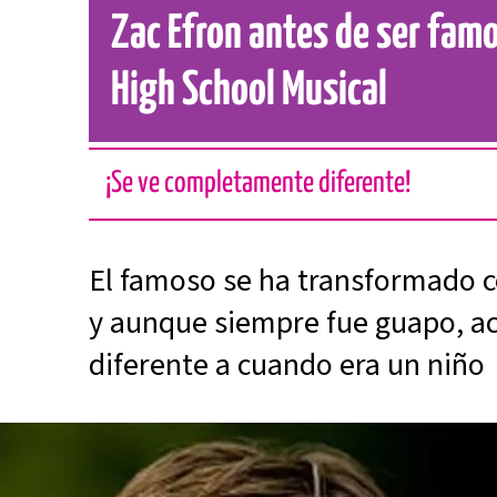
Zac Efron antes de ser fam
High School Musical
¡Se ve completamente diferente!
El famoso se ha transformado c
y aunque siempre fue guapo, a
diferente a cuando era un niño