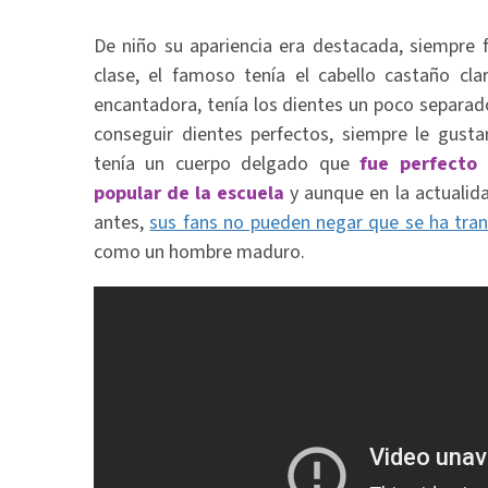
De niño su apariencia era destacada, siempre
clase, el famoso tenía el cabello castaño cla
encantadora, tenía los dientes un poco separa
conseguir dientes perfectos, siempre le gusta
tenía un cuerpo delgado que
fue perfecto 
popular de la escuela
y aunque en la actualid
antes,
sus fans no pueden negar que se ha tr
como un hombre maduro.