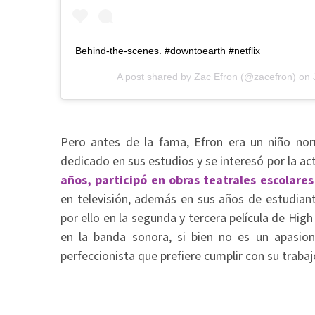
Behind-the-scenes. #downtoearth #netflix
A post shared by
Zac Efron
(@zacefron) on
Pero antes de la fama, Efron era un niño nor
dedicado en sus estudios y se interesó por la a
años, participó en obras teatrales escolares
en televisión, además en sus años de estudian
por ello en la segunda y tercera película de High
en la banda sonora, si bien no es un apasio
perfeccionista que prefiere cumplir con su traba