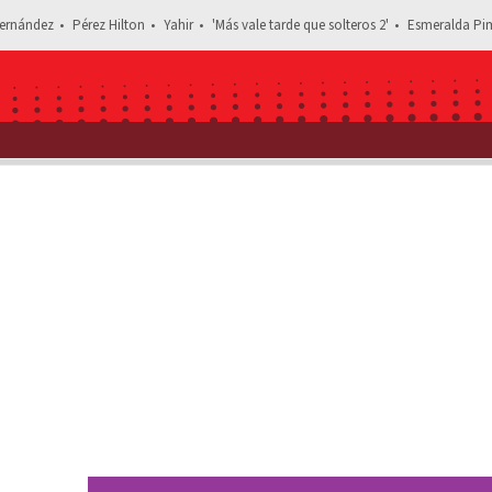
ernández
Pérez Hilton
Yahir
'Más vale tarde que solteros 2'
Esmeralda Pim
Estás leyendo: Zac 