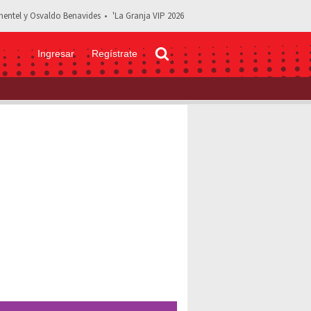
entel y Osvaldo Benavides
'La Granja VIP 2026
Ingresar
Regístrate
Efron antes de ser famoso y aparecer en High School Musical