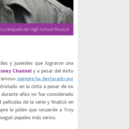
es y después de High School Musical
les y juveniles que lograron una
isney Channel
y a pesar del éxito
l famoso
siempre ha destacado por
tratado en la cinta a pesar de no
e, durante años no fue considerado
 películas de la serie y finalizó en
mpre le piden que recuerde a Troy
nseguir papeles más serios.