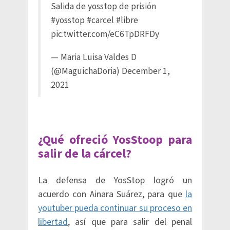
Salida de yosstop de prisión
#yosstop
#carcel
#libre
pic.twitter.com/eC6TpDRFDy
— Maria Luisa Valdes D
(@MaguichaDoria)
December 1,
2021
¿Qué ofreció YosStoop para
salir de la cárcel?
La defensa de YosStop logró un
acuerdo con Ainara Suárez, para que
la
youtuber pueda continuar su proceso en
libertad
, así que para salir del penal