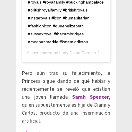
#royals #royalfamily #buckinghampalace
#britishroyalfamily #britishroyals
#instaroyals #icon #humanitarian
#fashionicon #queenelizabeth
#sussexroyal #thecambridges
#meghanmarkle #katemiddleton
A post shared by
Lady Diana Forever
(@lady.diana.forever) on
Pero aún tras su fallecimiento, la
Princesa sigue dando de qué hablar y
recientemente se reveló que existían
una joven llamada
Sarah Spencer
,
quien supuestamente es hija de Diana y
Carlos, producto de una inseminación
artificial.