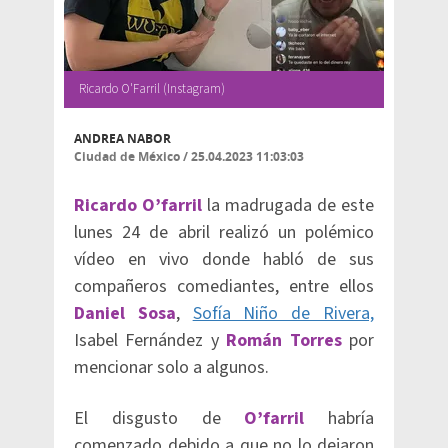
Ricardo O'Farril (Instagram)
ANDREA NABOR
Ciudad de México
/
25.04.2023 11:03:03
Ricardo O’farril
la madrugada de este
lunes 24 de abril realizó un polémico
vídeo en vivo donde habló de sus
compañeros comediantes, entre ellos
Daniel Sosa
,
Sofía Niño de Rivera,
Isabel Fernández y
Román Torres
por
mencionar solo a algunos.
El disgusto de
O’farril
habría
comenzado debido a que no lo dejaron