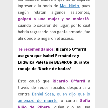
ingresar a la boda de
Mau Nieto,
pues
según relatan algunos asistentes,
golpeó a una mujer y se molestó
cuando lo sacaron del lugar, por lo cual
habría regresado con gente armada; fue
ahí donde le negaron el acceso.
Te recomendamos:
Ricardo O'farril
asegura que Isabel Fernández y
Ludwika Paleta se BESARON durante
rodaje de 'Noche de bodas'
Esto causó que
Ricardo O’farril
a
través de redes sociales despotricara
contra
Daniel Sosa, quien dijo que lo
amenazó de muerte,
o contra
Sofía
Niño de Ribera,
quien dijo es una