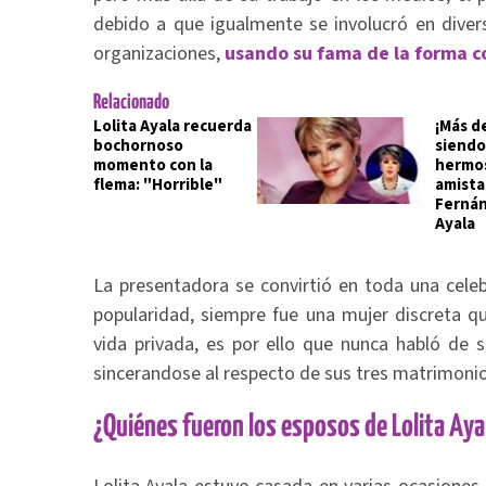
debido a que igualmente se involucró en diver
organizaciones,
usando su fama de la forma c
Relacionado
Lolita Ayala recuerda
¡Más d
bochornoso
siendo
momento con la
hermos
flema: "Horrible"
amista
Fernán
Ayala
La presentadora se convirtió en toda una celeb
popularidad, siempre fue una mujer discreta q
vida privada, es por ello que nunca habló de 
sincerandose al respecto de sus tres matrimon
¿Quiénes fueron los esposos de Lolita Aya