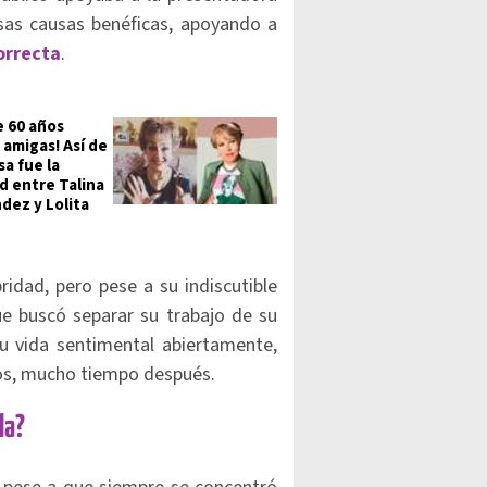
sas causas benéficas, apoyando a
orrecta
.
e 60 años
 amigas! Así de
a fue la
d entre Talina
dez y Lolita
ridad, pero pese a su indiscutible
ue buscó separar su trabajo de su
su vida sentimental abiertamente,
ios, mucho tiempo después.
la?