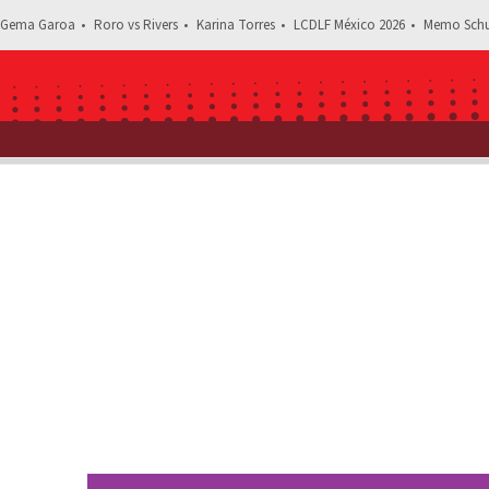
Gema Garoa
Roro vs Rivers
Karina Torres
LCDLF México 2026
Memo Schu
Estás leyendo: ¡Solo se enamoró