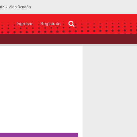
tz
Aldo Rendón
Ingresar
Regístrate
 de uno! Ellos han sido TODOS los ex esposos de Lolita Ayala