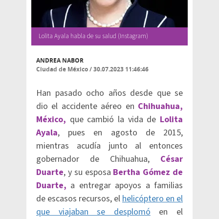
Lolita Ayala habla de su salud (Instagram)
ANDREA NABOR
Ciudad de México
/
30.07.2023 11:46:46
Han pasado ocho años desde que se
dio el accidente aéreo en
Chihuahua,
México,
que cambió la vida de
Lolita
Ayala
, pues en agosto de 2015,
mientras acudía junto al entonces
gobernador de Chihuahua,
César
Duarte
, y su esposa
Bertha Gómez de
Duarte,
a entregar apoyos a familias
de escasos recursos, el
helicóptero en el
que viajaban se desplomó
en el