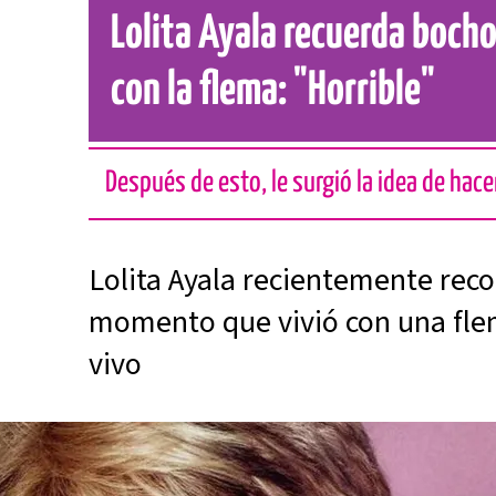
Lolita Ayala recuerda boc
con la flema: "Horrible"
Después de esto, le surgió la idea de hace
Lolita Ayala recientemente rec
momento que vivió con una fle
vivo