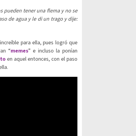
os pueden tener una flema y no se
so de agua y le di un trago y dije:
ncreíble para ella, pues logró que
ran “
memes
” e incluso la ponían
nto
en aquel entonces, con el paso
lla.