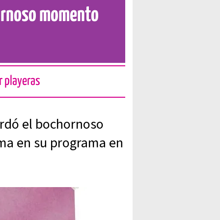
hornoso momento
r playeras
ordó el bochornoso
ma en su programa en