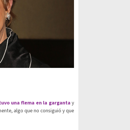
tuvo una flema en la garganta
y
mente, algo que no consiguió y que