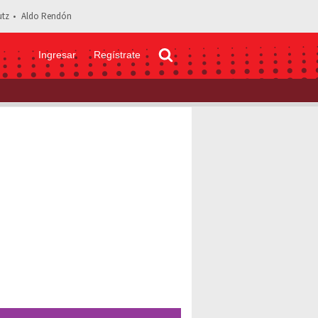
tz
Aldo Rendón
Ingresar
Regístrate
a Ayala recuerda bochornoso momento con la flema: "Horrible"