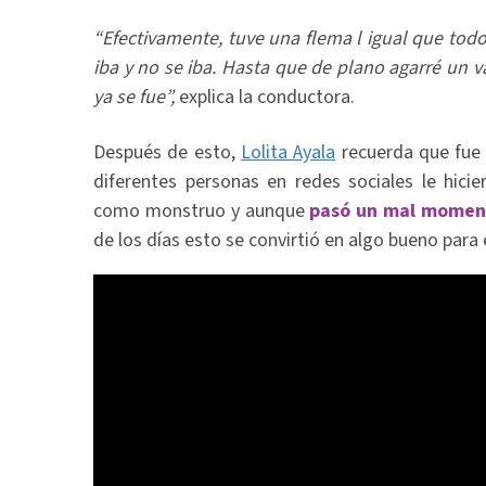
“Efectivamente, tuve una flema l igual que tod
iba y no se iba. Hasta que de plano agarré un va
ya se fue”,
explica la conductora.
Después de esto,
Lolita Ayala
recuerda que fue i
diferentes personas en redes sociales le hicie
como monstruo y aunque
pasó un mal mome
de los días esto se convirtió en algo bueno para e