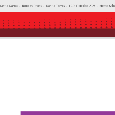
Gema Garoa
Roro vs Rivers
Karina Torres
LCDLF México 2026
Memo Schu
Estás leyendo: Lolit