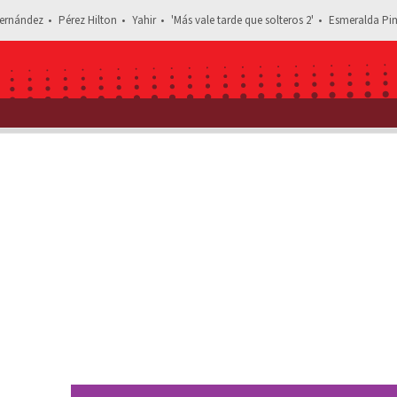
ernández
Pérez Hilton
Yahir
'Más vale tarde que solteros 2'
Esmeralda Pim
Estás leyendo: ¿Rivalidad? Pepe Aguila