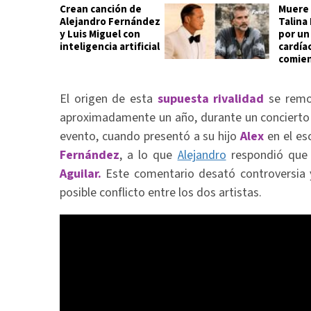
Crean canción de
Muere 
Alejandro Fernández
Talina
y Luis Miguel con
por un
inteligencia artificial
cardía
comie
El origen de esta
supuesta rivalidad
se remo
aproximadamente un año, durante un conciert
evento, cuando presentó a su hijo
Alex
en el es
Fernández
, a lo que
Alejandro
respondió que 
Aguilar.
Este comentario desató controversia y
posible conflicto entre los dos artistas.