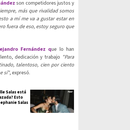
nández
son competidores justos y
siempre, más que rivalidad somos
esto a mí me va a gustar estar en
ero fuera de eso, estoy seguro que
lejandro Fernández q
ue lo han
lento, dedicación y trabajo
"Para
inado, talentoso, cien por ciento
e sí"
, expresó.
lle Salas está
zada? Esto
tephanie Salas