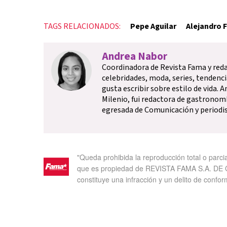
TAGS RELACIONADOS:
Pepe Aguilar
Alejandro 
Andrea Nabor
Coordinadora de Revista Fama y red
celebridades, moda, series, tenden
gusta escribir sobre estilo de vida. A
Milenio, fui redactora de gastronomí
egresada de Comunicación y periodi
"Queda prohibida la reproducción total o parci
que es propiedad de REVISTA FAMA S.A. DE C.
constituye una infracción y un delito de confor