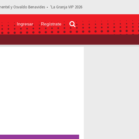
entel y Osvaldo Benavides
'La Granja VIP 2026
Ingresar
Regístrate
r dice que existe competencia entre él y Alejandro Fernández