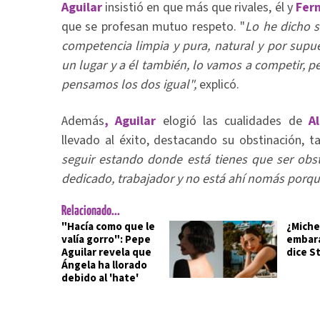
Aguilar
insistió en que más que rivales, él y
Fer
que se profesan mutuo respeto. "
Lo he dicho 
competencia limpia y pura, natural y por supu
un lugar y a él también, lo vamos a competir, p
pensamos los dos igual",
explicó.
Además
, Aguilar
elogió las cualidades de
A
llevado al éxito, destacando su obstinación, ta
seguir estando donde está tienes que ser obst
dedicado, trabajador y no está ahí nomás porqu
Relacionado...
"Hacía como que le
¿Miche
valía gorro": Pepe
embara
Aguilar revela que
dice S
Ángela ha llorado
debido al 'hate'