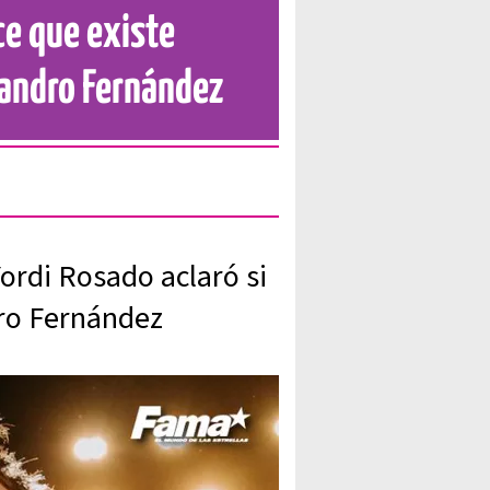
ce que existe
jandro Fernández
Yordi Rosado aclaró si
dro Fernández