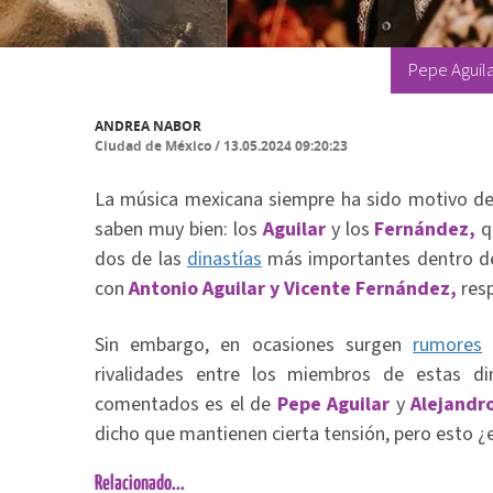
Pepe Aguila
ANDREA NABOR
Ciudad de México
/
13.05.2024 09:20:23
La música mexicana siempre ha sido motivo de 
saben muy bien: los
Aguilar
y los
Fernández,
q
dos de las
dinastías
más importantes dentro de
con
Antonio Aguilar y Vicente Fernández,
res
Sin embargo, en ocasiones surgen
rumores
y
rivalidades entre los miembros de estas d
comentados es el de
Pepe Aguilar
y
Alejandr
dicho que mantienen cierta tensión, pero esto ¿
Relacionado...