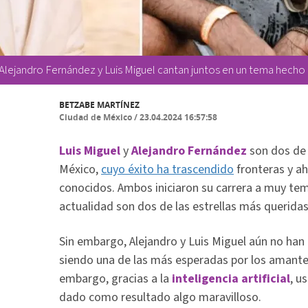
Alejandro Fernández y Luis Miguel cantan juntos en un tema hecho co
BETZABE MARTÍNEZ
Ciudad de México
/
23.04.2024 16:57:58
Luis Miguel
y
Alejandro Fernández
son dos de
México,
cuyo éxito ha trascendido
fronteras y a
conocidos. Ambos iniciaron su carrera a muy tem
actualidad son dos de las estrellas más queridas 
Sin embargo, Alejandro y Luis Miguel aún no ha
siendo una de las más esperadas por los amante
embargo, gracias a la
inteligencia artificial
, u
dado como resultado algo maravilloso.