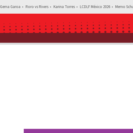
Gema Garoa
Roro vs Rivers
Karina Torres
LCDLF México 2026
Memo Schu
Estás leyendo: Crean canción de