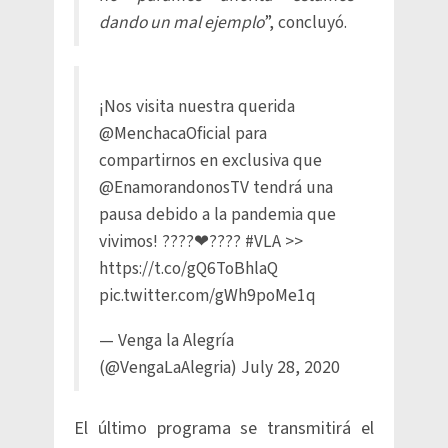
dando un mal ejemplo
”, concluyó.
¡Nos visita nuestra querida
@MenchacaOficial
para
compartirnos en exclusiva que
@EnamorandonosTV
tendrá una
pausa debido a la pandemia que
vivimos! ????❤????
#VLA
>>
https://t.co/gQ6ToBhlaQ
pic.twitter.com/gWh9poMe1q
— Venga la Alegría
(@VengaLaAlegria)
July 28, 2020
El último programa se transmitirá el