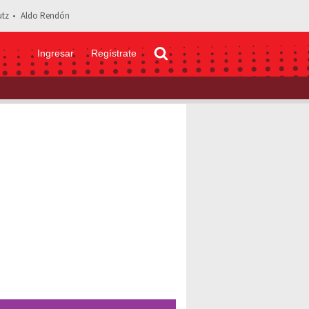
tz
Aldo Rendón
Ingresar
Regístrate
a del parecido de Tessa con Los Derbez: "Se va a componer"