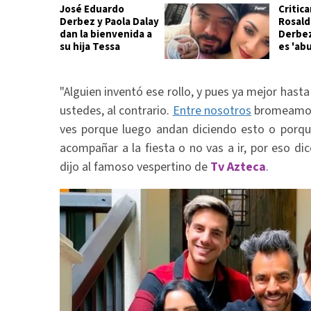
José Eduardo
Critic
Derbez y Paola Dalay
Rosald
dan la bienvenida a
Derbez
su hija Tessa
es 'ab
"Alguien inventó ese rollo, y pues ya mejor hasta
ustedes, al contrario.
Entre nosotros
bromeamos ‘
ves porque luego andan diciendo esto o porqu
acompañar a la fiesta o no vas a ir, por eso d
dijo al famoso vespertino de
Tv Azteca
.