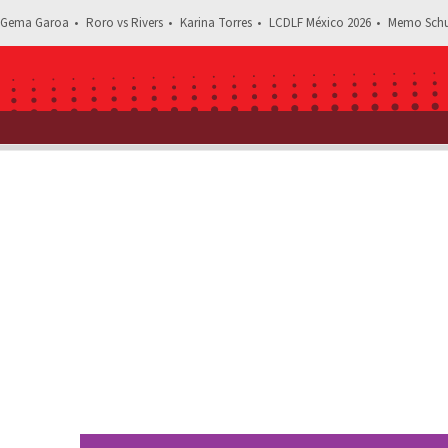
Gema Garoa
Roro vs Rivers
Karina Torres
LCDLF México 2026
Memo Schu
Estás leyendo: Omar Fayad se burl