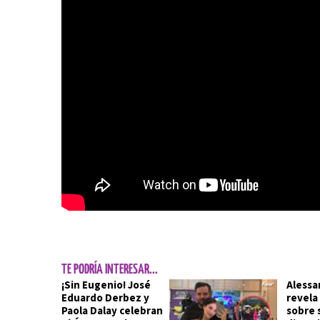
TE PODRÍA INTERESAR...
¡Sin Eugenio! José
Alessa
Eduardo Derbez y
revela
Paola Dalay celebran
sobre 