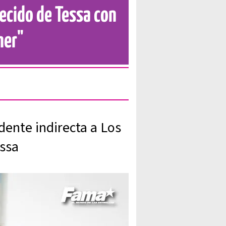
ecido de Tessa con
ner"
nte indirecta a Los
essa