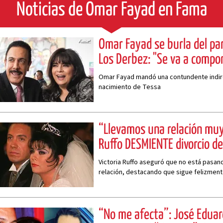
Noticias de Omar Fayad en Fama
Omar Fayad se burla del pa
Los Derbez: "Se va a compo
Omar Fayad mandó una contundente indire
nacimiento de Tessa
“Llevamos una relación muy
Ruffo DESMIENTE divorcio d
Victoria Ruffo aseguró que no está pasa
relación, destacando que sigue felizmen
“No me afecta”: José Edua