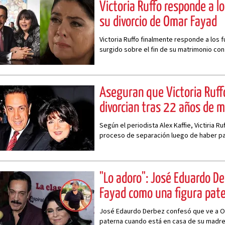
Victoria Ruffo responde a l
su divorcio de Omar Fayad
Victoria Ruffo finalmente responde a los
surgido sobre el fin de su matrimonio co
Aseguran que Victoria Ruff
divorcian tras 22 años de 
Según el periodista Alex Kaffie, Victiria 
proceso de separación luego de haber pa
"Lo adoro": José Eduardo D
Fayad como una figura pat
José Edaurdo Derbez confesó que ve a O
paterna cuando está en casa de su madr