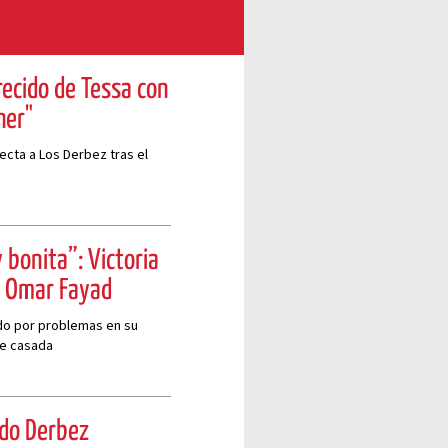
recido de Tessa con
ner"
cta a Los Derbez tras el
 bonita”: Victoria
e Omar Fayad
ndo por problemas en su
te casada
rdo Derbez