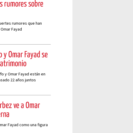
os rumores sobre
 fuertes rumores que han
n Omar Fayad
o y Omar Fayad se
matrimonio
Ruffo y Omar Fayad están en
sado 22 años juntos
erbez ve a Omar
erna
mar Fayad como una figura
e