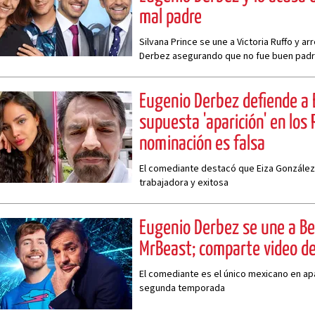
mal padre
Silvana Prince se une a Victoria Ruffo y 
Derbez asegurando que no fue buen padre
Eugenio Derbez defiende a 
supuesta 'aparición' en los
nominación es falsa
El comediante destacó que Eiza González
trabajadora y exitosa
Eugenio Derbez se une a B
MrBeast; comparte video d
El comediante es el único mexicano en ap
segunda temporada