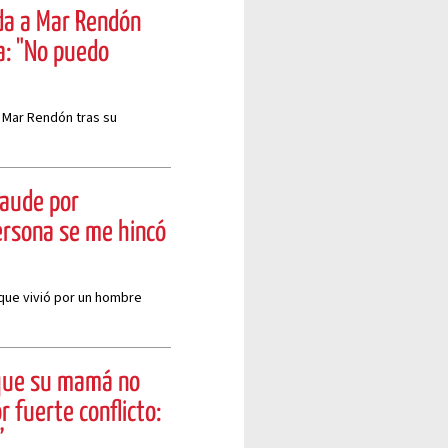
da a Mar Rendón
a: "No puedo
 Mar Rendón tras su
raude por
ersona se me hincó
que vivió por un hombre
 que su mamá no
 fuerte conflicto:
”