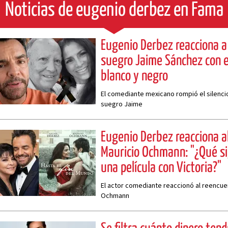
Noticias de eugenio derbez en Fama
Eugenio Derbez reacciona a
suegro Jaime Sánchez con 
blanco y negro
El comediante mexicano rompió el silenci
suegro Jaime
Eugenio Derbez reacciona al
Mauricio Ochmann: "¿Qué si
una película con Victoria?"
El actor comediante reaccionó al reencuen
Ochmann