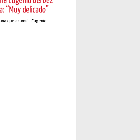
dría Eugenio Derbez
a: “Muy delicado”
ortuna que acumula Eugenio