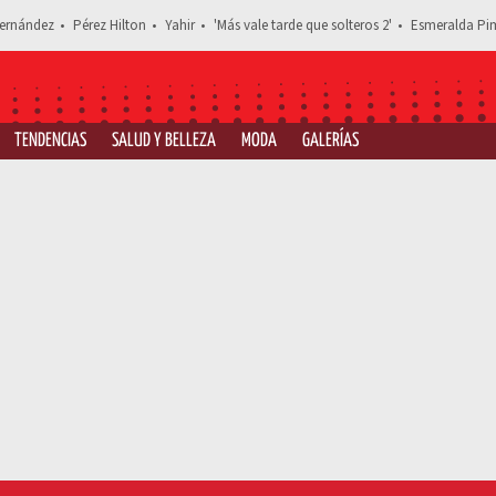
ernández
Pérez Hilton
Yahir
'Más vale tarde que solteros 2'
Esmeralda Pim
TENDENCIAS
SALUD Y BELLEZA
MODA
GALERÍAS