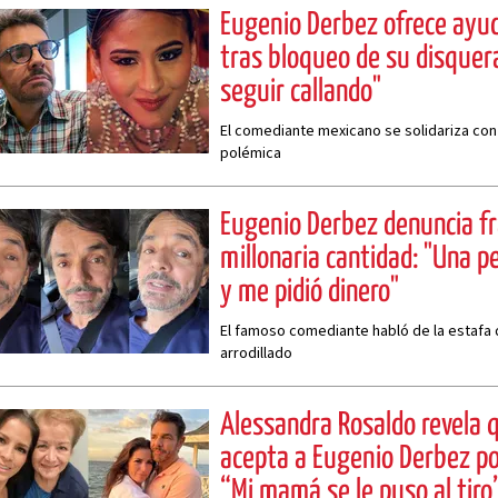
Eugenio Derbez ofrece ayu
tras bloqueo de su disquer
seguir callando"
El comediante mexicano se solidariza con
polémica
Eugenio Derbez denuncia f
millonaria cantidad: "Una p
y me pidió dinero"
El famoso comediante habló de la estafa 
arrodillado
Alessandra Rosaldo revela
acepta a Eugenio Derbez por
“Mi mamá se le puso al tiro