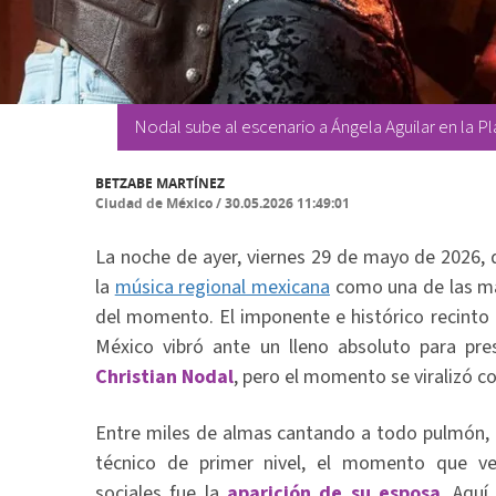
Nodal sube al escenario a Ángela Aguilar en la P
BETZABE MARTÍNEZ
Ciudad de México
/
30.05.2026 11:49:01
La noche de ayer, viernes 29 de mayo de 2026, 
la
música regional mexicana
como una de las má
del momento. El imponente e histórico recinto
México vibró ante un lleno absoluto para pre
Christian Nodal
, pero el momento se viralizó c
Entre miles de almas cantando a todo pulmón, 
técnico de primer nivel, el momento que v
sociales fue la
aparición de su esposa
. Aquí