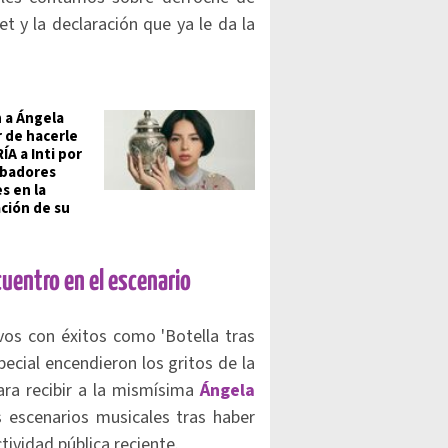
 y la declaración que ya le da la
 a Ángela
r de hacerle
ÍA a Inti por
rbadores
s en la
ción de su
cuentro en el escenario
vos con éxitos como 'Botella tras
ecial encendieron los gritos de la
ara recibir a la mismísima
Ángela
s escenarios musicales tras haber
ividad pública reciente.