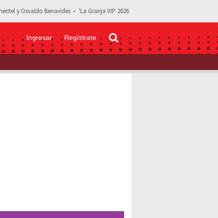
entel y Osvaldo Benavides
'La Granja VIP 2026
Ingresar
Regístrate
enario en su concierto de la Plaza de Toros: "Te amo mi reina"