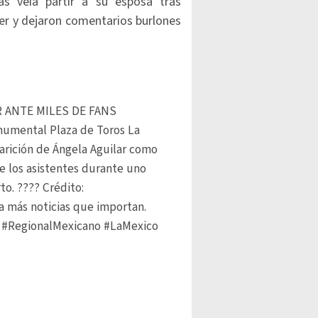
s veía partir a su esposa tras
er y dejaron comentarios burlones
 ANTE MILES DE FANS
onumental Plaza de Toros La
arición de Ángela Aguilar como
de los asistentes durante uno
o. ???? Crédito:
 más noticias que importan.
#RegionalMexicano
#LaMexico