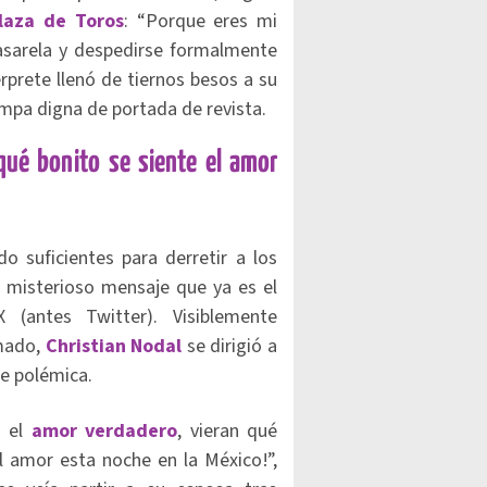
laza de Toros
: “Porque eres mi
pasarela y despedirse formalmente
érprete llenó de tiernos besos a su
mpa digna de portada de revista.
 qué bonito se siente el amor
o suficientes para derretir a los
n misterioso mensaje que ya es el
(antes Twitter). Visiblemente
rmado,
Christian Nodal
se dirigió a
de polémica.
n el
amor verdadero
, vieran qué
el amor esta noche en la México!”,