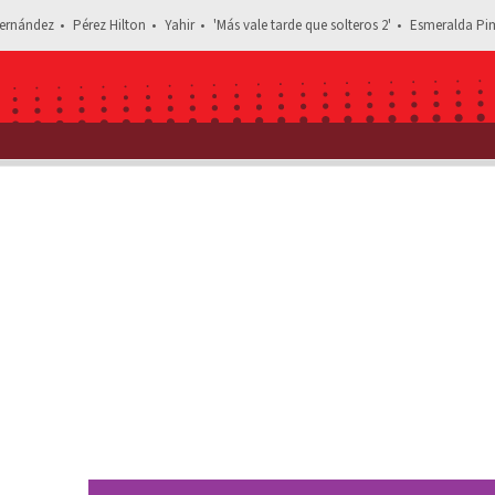
ernández
Pérez Hilton
Yahir
'Más vale tarde que solteros 2'
Esmeralda Pim
Estás leyendo: Christian Nodal sube a Ángela Aguilar al esc