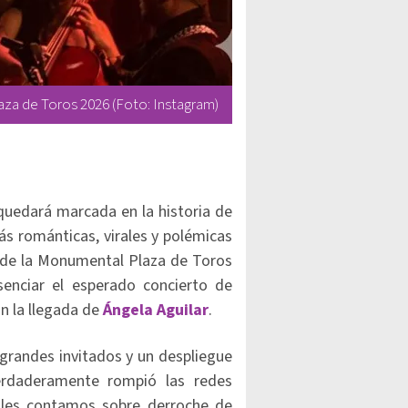
laza de Toros 2026 (Foto: Instagram)
quedará marcada en la historia de
s románticas, virales y polémicas
 de la Monumental Plaza de Toros
senciar el esperado concierto de
on la llegada de
Ángela Aguilar
.
grandes invitados y un despliegue
erdaderamente rompió las redes
 les contamos sobre derroche de