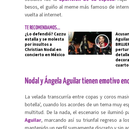
besos, el guiño al meme más famoso de internet
vuelta al internet.
TE RECOMENDAMOS...
¿Lo defendió? Cazzu
Acusan
estalla y se molesta
Aguila
por insultos a
BRUJER
Christian Nodal en
pertu
concierto en México
detalle
decora
cuarto
Nodal y Ángela Aguilar tienen emotivo en
La velada transcurría entre copas y coros masi
botella', cuando los acordes de un tema muy esp
multitud. De la nada, el escenario se iluminó p
Aguilar
, marcando así su triunfal regreso a lo
mantenido un perfil sumamente discreto y sin act