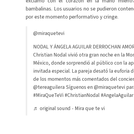
exclamó con el corazón en la mano mientra
bambalinas. Los usuarios no se pudieron conten
por este momento performativo y cringe.
@miraquetevi
NODAL Y ÁNGELA AGUILAR DERROCHAN AMOR
Christian Nodal vivió otra gran noche en la M
México, donde sorprendió al público con la ap
invitada especial. La pareja desató la euforia 
de los momentos más comentados del conciert
@tereaguilera Síguenos en @miraquetevi para
#MiraQueTeVi
#ChristianNodal
#AngelaAguilar
♬ original sound - Mira que te vi