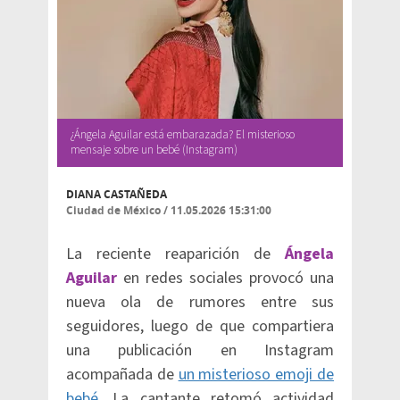
¿Ángela Aguilar está embarazada? El misterioso
mensaje sobre un bebé (Instagram)
DIANA CASTAÑEDA
Ciudad de México
/
11.05.2026 15:31:00
La reciente reaparición de
Ángela
Aguilar
en redes sociales provocó una
nueva ola de rumores entre sus
seguidores, luego de que compartiera
una publicación en Instagram
acompañada de
un misterioso emoji de
bebé
. La cantante retomó actividad